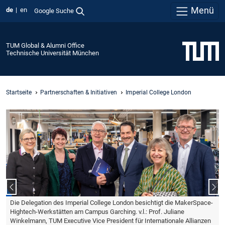
Menü
de
en
Google Suche
TUM Global & Alumni Office
Technische Universität München
Startseite
Partnerschaften & Initiativen
Imperial College London
Vorheriger Slide
Näc
Die Delegation des Imperial College London besichtigt die MakerSpace-
Hightech-Werkstätten am Campus Garching. v.l.: Prof. Juliane
Winkelmann, TUM Executive Vice President für Internationale Allianzen