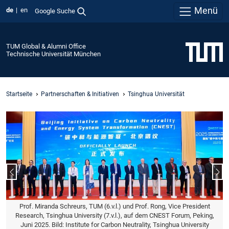
Menü
de
en
Google Suche
TUM Global & Alumni Office
Technische Universität München
Startseite
Partnerschaften & Initiativen
Tsinghua Universität
Vorheriger Slide
Näc
Prof. Miranda Schreurs, TUM (6.v.l.) und Prof. Rong, Vice President
Research, Tsinghua University (7.v.l.), auf dem CNEST Forum, Peking,
Juni 2025. Bild: Institute for Carbon Neutrality, Tsinghua University