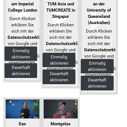
am Imperial
TUM Asia und
an der
College London
TUMCREATE in
University of
Singapur
Queensland
Durch Klicken
(Australien)
erklären Sie
Durch Klicken
sich mit der
erklären Sie
Durch Klicken
Datenschutzerklärung
sich mit der
erklären Sie
von Google und
Datenschutzerklärung
sich mit der
unserer
von Google und
Datenschutzerklärung
Einmalig
Datenschutzerklärung
unserer
von Google und
aktivieren
Einmalig
einverstanden.
Datenschutzerklärung
unserer
aktivieren
Einmalig
Dauerhaft
Mehr
einverstanden.
Datenschutzerklärung
aktivieren
aktivieren
Dauerhaft
Informationen
Mehr
einverstanden.
aktivieren
Dauerhaft
Informationen
Mehr
aktivieren
Informationen
Das
Montgelas