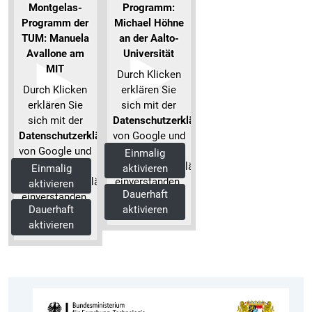
Montgelas-
Programm:
Programm der
Michael Höhne
TUM: Manuela
an der Aalto-
Avallone am
Universität
MIT
Durch Klicken
Durch Klicken
erklären Sie
erklären Sie
sich mit der
sich mit der
Datenschutzerklärung
Datenschutzerklärung
von Google und
von Google und
unserer
Einmalig
unserer
Datenschutzerklärung
Einmalig
aktivieren
Datenschutzerklärung
einverstanden.
aktivieren
Dauerhaft
einverstanden.
Mehr
Dauerhaft
aktivieren
Mehr
Informationen
aktivieren
Informationen