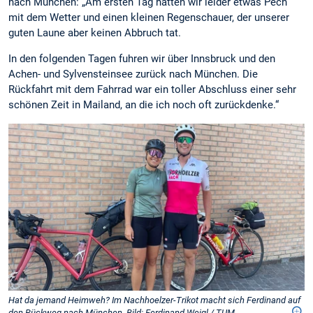
nach München: „Am ersten Tag hatten wir leider etwas Pech
mit dem Wetter und einen kleinen Regenschauer, der unserer
guten Laune aber keinen Abbruch tat.
In den folgenden Tagen fuhren wir über Innsbruck und den
Achen- und Sylvensteinsee zurück nach München. Die
Rückfahrt mit dem Fahrrad war ein toller Abschluss einer sehr
schönen Zeit in Mailand, an die ich noch oft zurückdenke.“
Hat da jemand Heimweh? Im Nachhoelzer-Trikot macht sich Ferdinand auf
den Rückweg nach München. Bild: Ferdinand Weigl / TUM