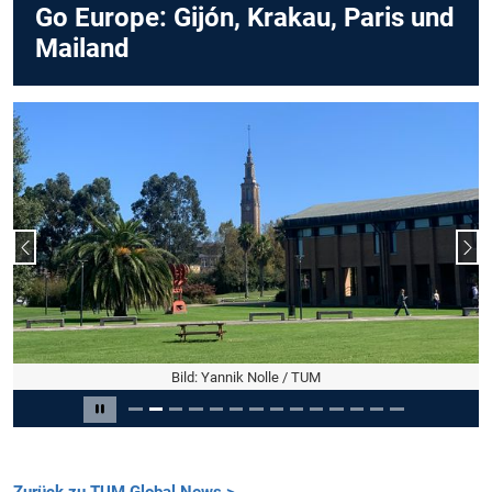
Go Europe: Gijón, Krakau, Paris und
Mailand
Vorheriger Slide
Näc
Bild: Yannik Nolle / TUM
Slide 2 von 14
Carousel pausieren