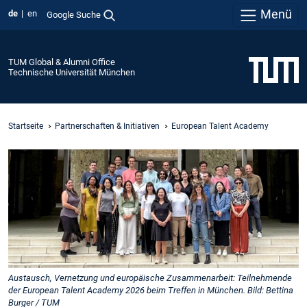
Menü
de
en
Google Suche
TUM Global & Alumni Office
Technische Universität München
Startseite
Partnerschaften & Initiativen
European Talent Academy
Austausch, Vernetzung und europäische Zusammenarbeit: Teilnehmende
der European Talent Academy 2026 beim Treffen in München. Bild: Bettina
Burger / TUM