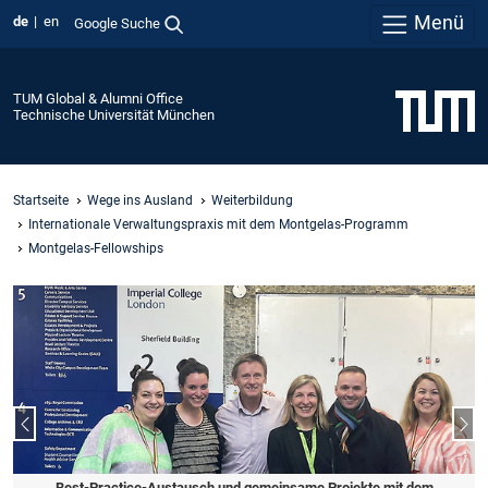
Menü
de
en
Google Suche
TUM Global & Alumni Office
Technische Universität München
Startseite
Wege ins Ausland
Weiterbildung
Internationale Verwaltungspraxis mit dem Montgelas-Programm
Montgelas-Fellowships
Vorheriger Slide
Näc
Best-Practice-Austausch und gemeinsame Projekte mit dem