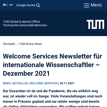
Menü
de
en
Google Suche
TUM Global & Alumni Office
Technische Universität München
Startseite
TUM Global News
Welcome Services Newsletter für
internationale Wissenschaftler –
Dezember 2021
NEWS, AKTUELLES, WELCOME SERVICES
|
30.11.2021
Der Dezember ist da und die Pandemie, die nie wirklich weg
war, ist wieder voll im Gange. Viele Veranstaltungen sind noch
immer in Präsenz geplant und nur relativ wenige sind bereits
als Online-Aktivitäten vorgesehen. Wir wollten jedoch keinen