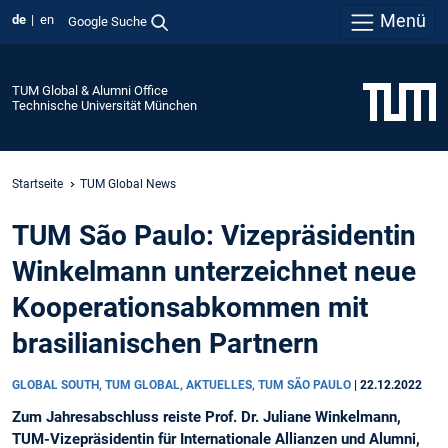
Menü
de
en
Google Suche
TUM Global & Alumni Office
Technische Universität München
Startseite
TUM Global News
TUM São Paulo: Vizepräsidentin
Winkelmann unterzeichnet neue
Kooperationsabkommen mit
brasilianischen Partnern
GLOBAL SOUTH, TUM GLOBAL, AKTUELLES, TUM SÃO PAULO
|
22.12.2022
Zum Jahresabschluss reiste Prof. Dr. Juliane Winkelmann,
TUM-Vizepräsidentin für Internationale Allianzen und Alumni,