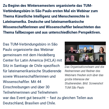
Zu Beginn des Wintersemesters organisierte das TUM-
Verbindungsbüro in São Paulo ersten Mal ein Webinar zum
Thema Künstliche Intelligenz und Menschenrechte in
Lateinamerika. Deutsche und lateinamerikanische
Wissenschaftlerinnen und Wissenschaftler beleuchteten das
Thema fallbezogen und aus unterschiedlichen Perspektiven.
Das TUM-Verbindungsbüro in São
Paulo organisierte das Webinar
gemeinsam mit dem Heidelberg
Center for Latin America (HCLA) mit
Sitz in Santiago de Chile spezifisch
Das Organisationsteam und die
für lateinamerikanische Studierende
Rednerinnen und Redner des
Webinars freuten sich über das
sowie Wissenschaftlerinnen und
große Interesse der
Wissenschaftler. Mit 44
Studierenden. Bild: Screenshot
Einschreibungen und über 30
TUM São Paulo
Teilnehmerinnen und Teilnehmern
war das Event gut besucht – fast zu gleichen Teilen aus
Deutschland, Brasilien und Chile.