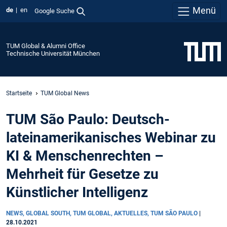
Menü
de
en
Google Suche
TUM Global & Alumni Office
Technische Universität München
Startseite
TUM Global News
TUM São Paulo: Deutsch-
lateinamerikanisches Webinar zu
KI & Menschenrechten –
Mehrheit für Gesetze zu
Künstlicher Intelligenz
NEWS, GLOBAL SOUTH, TUM GLOBAL, AKTUELLES, TUM SÃO PAULO
|
28.10.2021