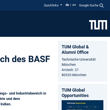
de
en
Quicklinks
Google Suche
TUM Global &
Alumni Office
uch des BASF
Technische Universität
München
Arcisstr. 21
80333 München
TUM Global
gs- und Industriebereich in
Opportunities
trie und dem
Indien.