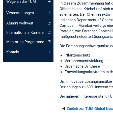
Wege an die TUM
In diesem Zusammenhang hat d
Officer Hanna Kriebel traf sich
Veranstaltungen
zu erhalten. Der Chemiesektor 
indischen Department of Chemic
Alumni weltweit
Campus in Mumbai verfolgt eine
Parteien, wie Forscher, Entwick
Internationale Karriere
maßgeschneiderte Lösungsansät
Mentoring-Programme
Die Forschungsschwerpunkte d
Kontakt
Pflanzenschutz
Verfahrensentwicklung
Organische Synthese
Entwicklungsaktivitäten in 
Um innovative Lösungsansätze 
Beziehungen zu 600 Universität
Bei näherem Interesse steht T
◄
Zurück zu:
TUM Global Ne