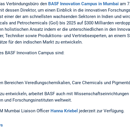
as Verbindungsbüro den
BASF Innovation Campus in Mumbai
am 7.
 mit dessen Direktor, um einen Einblick in die innovativen Forschung
ist einer der am schnellsten wachsenden Sektoren in Indien und wir
als and Petrochemicals (GoI) bis 2025 auf $300 Milliarden verdopp
n holistischen Ansatz indem er die unterschiedlichen in den Innova
ler, Techniker sowie Produktions- und Vertriebsexperten, an einem S
ze für den indischen Markt zu entwickeln.
es BASF Innovation Campus sind:
den Bereichen Veredlungschemikalien, Care Chemicals und Pigmentd
zu entwickeln, arbeitet BASF auch mit Wissenschaftseinrichtunge
en und Forschungsinstituten weltweit.
UM Mumbai Liaison Officer
Hanna Kriebel
jederzeit zur Verfügung.
ws