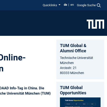
de
en
Quicklinks
Google Suche
TUM Global &
Alumni Office
Online-
Technische Universität
München
n
Arcisstr. 21
80333 München
TUM Global
DAAD Info-Tag in China. Die
Opportunities
ische Universität München (TUM)