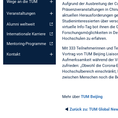
Wege an die TUM
Aufgrund der Ausbreitung der 
Präsenzveranstaltungen in China
Veranstaltungen
aktuellen Herausforderungen g
Studieninteressierten über vers
Alumni weltweit
virtuelle Info-Tag bot ihnen die
Forschungsmöglichkeiten in Deu
Internationale Karriere
Hochschulen zu erfahren.
Mentoring-Programme
Mit 333 Teilnehmerinnen und Te
Vortrag von TUM Beijing Liaison
Kontakt
Aufmerksamkeit während der Ve
zufrieden: „Obwohl die Corona-E
Hochschulbereich einschränkt,
zwischen Menschen noch die Beg
Mehr über
TUM Beijing
◄
Zurück zu:
TUM Global Ne