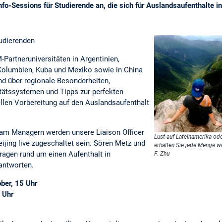
fo-Sessions für Studierende an, die sich für Auslandsaufenthalte i
tudierenden
-Partneruniversitäten in Argentinien,
, Kolumbien, Kuba und Mexiko sowie in China
nd über regionale Besonderheiten,
itätssystemen und Tipps zur perfekten
ellen Vorbereitung auf den Auslandsaufenthalt
m Managern werden unsere Liaison Officer
Lust auf Lateinamerika ode
ing live zugeschaltet sein. Sören Metz und
erhalten Sie jede Menge wer
Fragen rund um einen Aufenthalt in
F. Zhu
antworten.
ober, 15 Uhr
0 Uhr