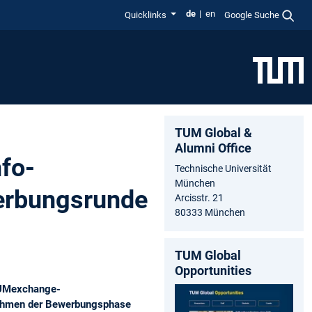
de
en
Quicklinks
Google Suche
TUM Global &
Alumni Office
nfo-
Technische Universität
München
erbungsrunde
Arcisstr. 21
80333 München
TUM Global
Opportunities
 TUMexchange-
ahmen der Bewerbungsphase