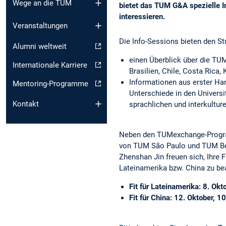
Wege an die TUM
bietet das TUM G&A spezielle In
interessieren.
Veranstaltungen
Die Info-Sessions bieten den S
Alumni weltweit
einen Überblick über die TUM
Internationale Karriere
Brasilien, Chile, Costa Rica
Informationen aus erster Ha
Mentoring-Programme
Unterschiede in den Univers
Kontakt
sprachlichen und interkultur
Neben den TUMexchange-Progra
von TUM São Paulo und TUM Beij
Zhenshan Jin freuen sich, Ihre 
Lateinamerika bzw. China zu be
Fit für Lateinamerika: 8. Okt
Fit für China: 12. Oktober, 1