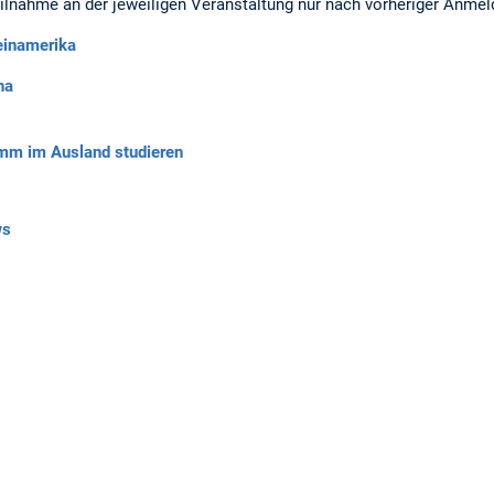
eilnahme an der jeweiligen Veranstaltung nur nach vorheriger Anmel
teinamerika
na
m im Ausland studieren
ws