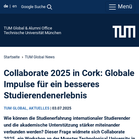
Menü
de
en
Google Suche
TUM Global & Alumni Office
Technische Universität München
Startseite
TUM Global News
Collaborate 2025 in Cork: Globale
Impulse für ein besseres
Studierendenerlebnis
TUM GLOBAL, AKTUELLES
|
03.07.2025
Wie können die Studienerfahrung internationaler Studierender
und die akademische Unterstützung stärker miteinander
verbunden werden? Dieser Frage widmete sich Collaborate
2025, ein Workshop an der Munster Technological University in