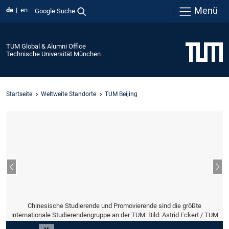
Menü
de
en
Google Suche
TUM Global & Alumni Office
Technische Universität München
Startseite
Weltweite Standorte
TUM Beijing
Vorheriger Slide
Näc
Chinesische Studierende und Promovierende sind die größte
internationale Studierendengruppe an der TUM. Bild: Astrid Eckert / TUM
Slide 2 von 6